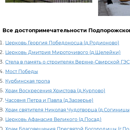
Все достопримечательности Подпорожског
Церковь Георгия Победоносца (д.Родионово)
Церковь Дмитрия Мироточивого (д.Щелейки)
Стела в память о строителях Верхне-Свирской ГЭС
Мост Победы
Курбинская тропа
Храм Воскресения Христова (д.Курпово)
Часовня Петра и Павла (д.Заозерье)
Храм святителя Николая Чудотворца (д.Согиницы
Церковь Афанасия Великого (д.Посад)
Храм Благовещения Пресвятой Богородицы (г.П