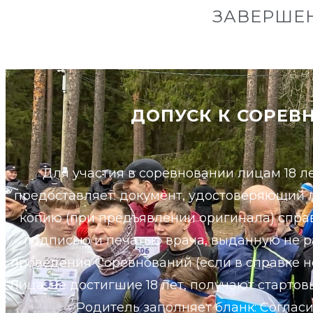
ЗАВЕРШЕ
ДОПУСК К СОРЕВ
Для участия в соревновании лицам 18 л
предоставляет: документ, удостоверяющий л
копию (при предъявлении оригинала) спра
подписью и печатью врача, выданную не ра
проведения Соревнований (если в справке н
Лица, не достигшие 18 лет, получают старто
Родитель заполняет бланк: Соглас