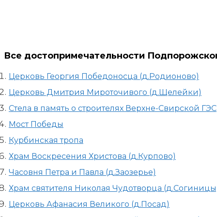
Все достопримечательности Подпорожског
Церковь Георгия Победоносца (д.Родионово)
Церковь Дмитрия Мироточивого (д.Щелейки)
Стела в память о строителях Верхне-Свирской ГЭС
Мост Победы
Курбинская тропа
Храм Воскресения Христова (д.Курпово)
Часовня Петра и Павла (д.Заозерье)
Храм святителя Николая Чудотворца (д.Согиницы
Церковь Афанасия Великого (д.Посад)