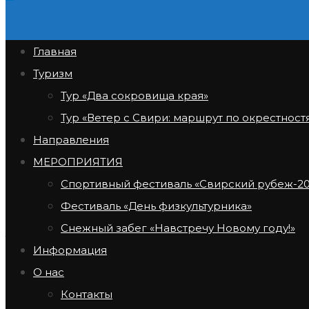
Скачать устав
Продолжить чтение
Уставные документы
Главная
Туризм
Реквизиты компании
Тур «Два сокровища края»
Автор записи:
ivanov
Тур «Ветер с Свири: маршрут по окрестност
Запись опубликована:
19 февраля 2025
Направления
Рубрика записи:
Uncategorised
МЕРОПРИЯТИЯ
Спортивный фестиваль «Свирский рубеж-20
ПолноеНаименованиеАВТОНОМНАЯ НЕКОММ
Фестиваль «День физкультурника»
МЕРОПРИЯТИЙ В ОБЛАСТИ СПОРТА, ТУРИЗМ
Снежный забег «Навстречу Новому году!»
187780, Ленинградская область, Подпорожский
Информация
О нас
Продолжить чтение
Реквизиты компании
Контакты