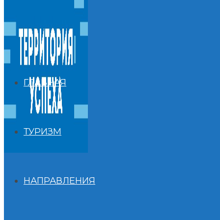
Перейти к содержимому
+7(921)986-08-44
territoriya.uspekha@bk.ru
ГЛАВНАЯ
ТУРИЗМ
Uncategorised
НАПРАВЛЕНИЯ